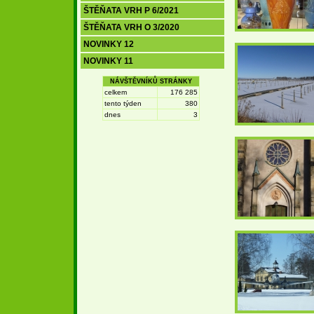
ŠTĚŇATA VRH P 6/2021
ŠTĚŇATA VRH O 3/2020
NOVINKY 12
NOVINKY 11
NÁVŠTĚVNÍKŮ STRÁNKY
celkem
176 285
tento týden
380
dnes
3