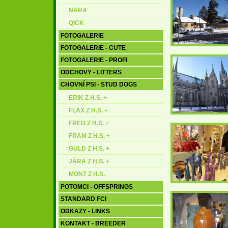
NARA
QICK
FOTOGALERIE
FOTOGALERIE - CUTE
FOTOGALERIE - PROFI
ODCHOVY - LITTERS
CHOVNÍ PSI - STUD DOGS
ERIK Z H.S. +
FLAX Z H.S. +
FRED Z H.S. +
FRAM Z H.S. +
GULD Z H.S. +
JÁRA Z H.S. +
MONT Z H.S.
POTOMCI - OFFSPRINGS
STANDARD FCI
ODKAZY - LINKS
KONTAKT - BREEDER