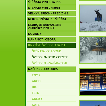
ŠTĚŇATA VRH K 7/2015
ŠTĚŇATA VRH J 4/2015
VELKÝ ÚSPĚCH - FRED Z H.S.
REKORDNÍ VRH 13 ŠTĚŇAT
KLUBOVÉ BARVÁŘSKÉ
ZKOUŠKY PRO IRT
NOVINKY
NAHÁŇKY - OBORA
KRYTÍ VE ŠVÉDSKU 3/2011
ŠTĚŇATA VRH G/2011
ŠVÉDSKO- FOTO Z CESTY
ŠVÉDSKO - ZAJÍMAVOSTI
NAŠI PSI - OUR DOGS
ENY +
ARGO +
DIXI +
FE-IR
GULD +
KATE